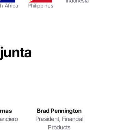
Indonesia
h Africa
Philippines
junta
lamas
Brad Pennington
nanciero
President, Financial
Products