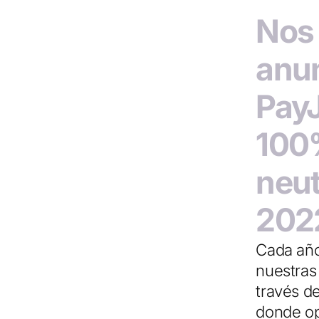
Nos
anun
PayJ
100
neut
202
Cada añ
nuestras
través d
donde op