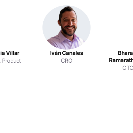
ia Villar
Iván Canales
Bhara
Ramarat
 Product
CRO
CT