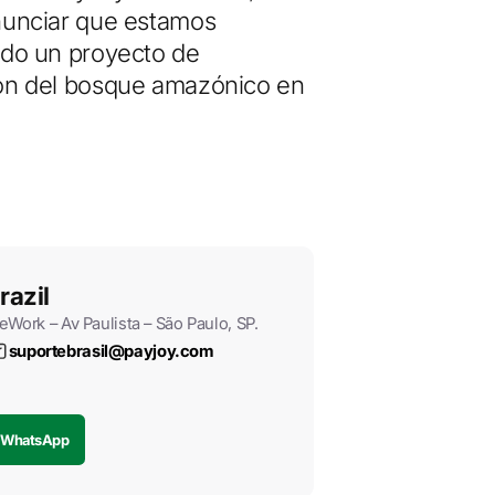
nunciar que estamos
ndo un proyecto de
ón del bosque amazónico en
razil
Work – Av Paulista – São Paulo, SP.
suportebrasil@payjoy.com
WhatsApp