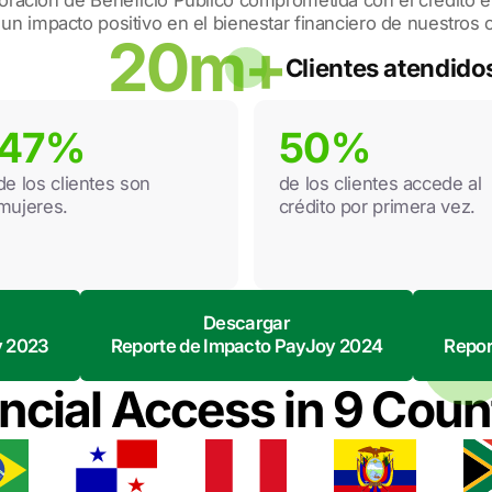
ación de Beneficio Público comprometida con el crédito é
un impacto positivo en el bienestar financiero de nuestros c
20m+
Clientes atendido
47%
50%
de los clientes son
de los clientes accede al
mujeres.
crédito por primera vez.
Descargar
y 2023
Reporte de Impacto PayJoy 2024
Repor
ncial Access in 9 Coun