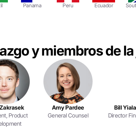
il
Panama
Peru
Ecuador
Sout
razgo y miembros de la 
 Zakrasek
Amy Pardee
Bill Yia
ent, Product
General Counsel
Director Fi
elopment