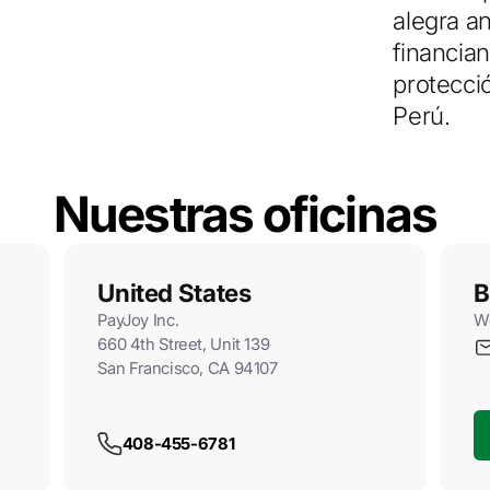
alegra a
financia
protecci
Perú.
Nuestras oficinas
United States
B
PayJoy Inc.
We
660 4th Street, Unit 139
San Francisco, CA 94107
408-455-6781