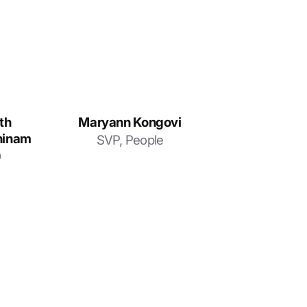
th
Maryann Kongovi
hinam
SVP, People
O