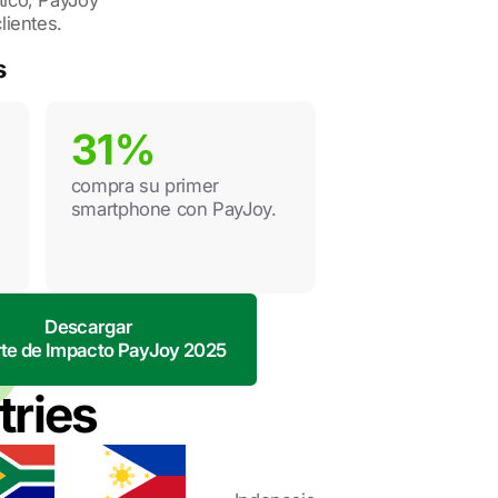
tico, PayJoy
lientes.
s
31%
compra su primer
smartphone con PayJoy.
Descargar
te de Impacto PayJoy 2025
tries