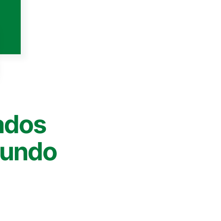
ados
mundo